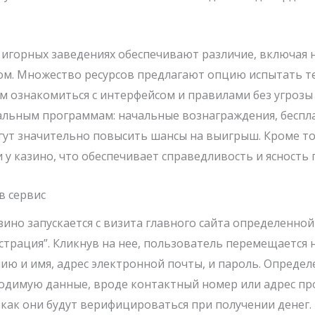
игорных заведениях обеспечивают различие, включая н
лом. Множество ресурсов предлагают опцию испытать т
м ознакомиться с интерфейсом и правилами без угрозы
альным программам: начальные вознаграждения, беспл
огут значительно повысить шансы на выигрыш. Кроме 
 у казино, что обеспечивает справедливость и ясность 
в сервис
зино запускается с визита главного сайта определенно
страция”. Кликнув на нее, пользователь перемещается 
ию и имя, адрес электронной почты, и пароль. Опреде
одимую данные, вроде контактный номер или адрес пр
как они будут верифицироваться при получении денег.