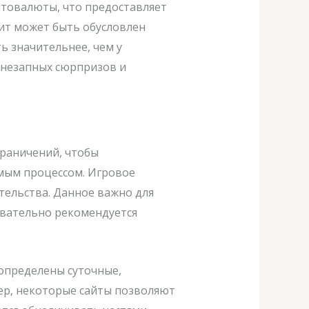
товалюты, что предоставляет
зит может быть обусловлен
ь значительнее, чем у
внезапных сюрпризов и
граничений, чтобы
имым процессом. Игровое
ельства. Данное важно для
овательно рекомендуется
 определены суточные,
ер, некоторые сайты позволяют