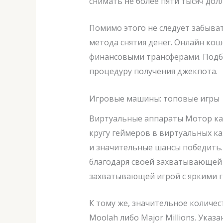
снимать не более пяти тысяч дол
Помимо этого не следует забыва
метода снятия денег. Онлайн ко
финансовыми трансферами. Подбо
процедуру получения джекпота.
Игровые машины: топовые игры
Виртуальные аппараты Мотор каз
кругу геймеров в виртуальных к
и значительные шансы победить. 
благодаря своей захватывающей 
захватывающей игрой с яркими г
К тому же, значительное количе
Moolah либо Major Millions. Ука