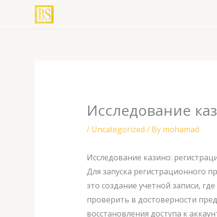
Skip
to
content
Исследование каз
/
Uncategorized
/ By
mohamad
Исследование казино: регистраци
Для запуска регистрационного пр
это создание учетной записи, где
проверить в достоверности пред
восстановления доступа к аккау