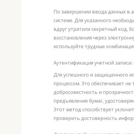
По завершении ввода данных в а
системе. Для указанного необход
вдруг утратили секретный код, 
восстановления через электронн
используйте трудные комбинации
Аутентификация учетной записи:
Для успешного и защищенного ис
процессом. Это обеспечивает не
добросовестность и прозрачност
предъявление бумаг, удостоверя
Этот метод способствует уклони
проверить достоверность инфор