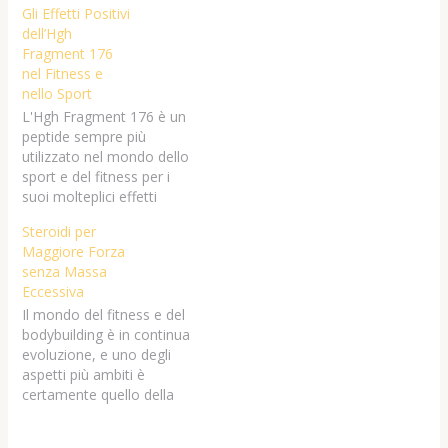
Gli Effetti Positivi
noto per la sua capacità di
dell’Hgh
aumentare la massa
Fragment 176
muscolare e la forza,
nel Fitness e
rendendolo una scelta
nello Sport
preferita tra molti atleti.
L'Hgh Fragment 176 è un
La sua azione prolungata
peptide sempre più
consente un’iniezione
utilizzato nel mondo dello
meno frequente,
sport e del fitness per i
facilitando…
suoi molteplici effetti
positivi. Questo derivato
Steroidi per
dell'ormone della crescita
Maggiore Forza
umano (HGH) ha
senza Massa
guadagnato popolarità tra
Eccessiva
atleti e appassionati di
Il mondo del fitness e del
fitness grazie alle sue
bodybuilding è in continua
proprietà uniche, che
evoluzione, e uno degli
aiutano a migliorare le
aspetti più ambiti è
prestazioni fisiche…
certamente quello della
forza fisica. Tuttavia,
molti atleti e appassionati